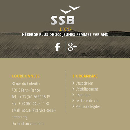
LE FOYER
HÉBERGE PLUS DE 300 JEUNES FEMMES PAR ANS
COORDONNÉES
L'ORGANISME
L'association
28 rue du Cotentin
L'établissement
75015 Paris - France
Historique
Tél. : + 33 (0)1 56 80 15 15
Les lieux de vie
Fax : + 33 (0)1 43 22 11 38
Mentions légales
eMail : accueil@service-social-
breton.org
Du lundi au vendredi